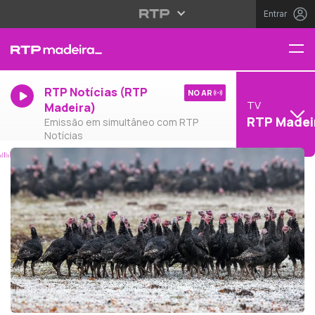
Entrar
RTP Notícias (RTP
NO AR
TV
Madeira)
RTP Madei
Emissão em simultâneo com RTP
Notícias