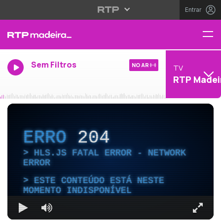
Entrar
Sem Filtros
NO AR
TV
RTP Madei
ERRO
204
HLS.JS FATAL ERROR - NETWORK
ERROR
ESTE CONTEÚDO ESTÁ NESTE
MOMENTO INDISPONÍVEL