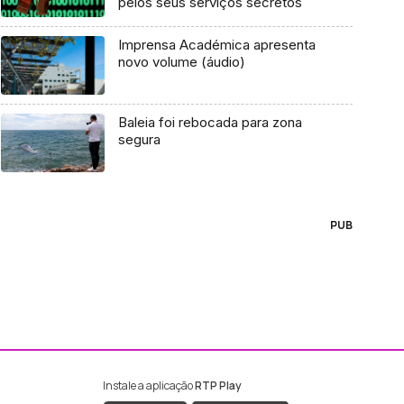
pelos seus serviços secretos
Imprensa Académica apresenta
novo volume (áudio)
Baleia foi rebocada para zona
segura
PUB
Instale a aplicação
RTP Play
ebook da RTP Madeira
nstagram da RTP Madeira