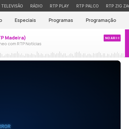
TELEVISÃO
RÁDIO
RTP PLAY
RTP PALCO
RTP ZIG ZA
o
Especiais
Programas
Programação
TP Madeira)
NO AR
neo com RTP Notícias
RROR