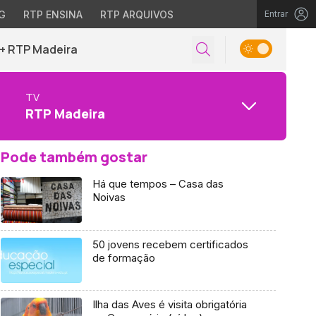
G
RTP ENSINA
RTP ARQUIVOS
Entrar
+ RTP Madeira
TV
RTP Madeira
Pode também gostar
Há que tempos – Casa das
Noivas
50 jovens recebem certificados
de formação
Ilha das Aves é visita obrigatória