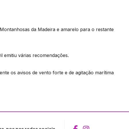
s Montanhosas da Madeira e amarelo para o restante
il emitiu várias recomendações.
te os avisos de vento forte e de agitação marítima
Aceder ao Fac
Aceder ao I
ga-nos nas redes sociais