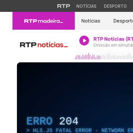
NOTÍCIAS
DESPORTO
Notícias
Desport
RTP Notícias (R
Emissão em simultâ
ERRO
204
HLS.JS FATAL ERROR - NETWORK E