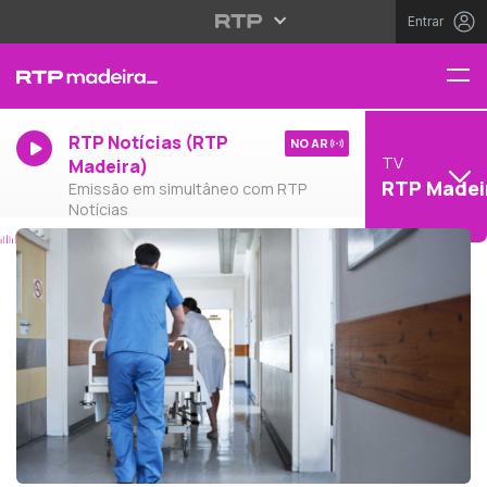
Entrar
RTP Notícias (RTP
NO AR
TV
Madeira)
RTP Madei
Emissão em simultâneo com RTP
Notícias