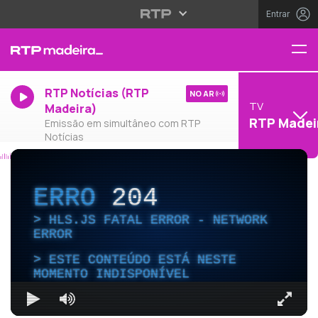
Entrar
RTP Notícias (RTP
NO AR
TV
Madeira)
RTP Madei
Emissão em simultâneo com RTP
Notícias
ERRO
204
HLS.JS FATAL ERROR - NETWORK
ERROR
ESTE CONTEÚDO ESTÁ NESTE
MOMENTO INDISPONÍVEL