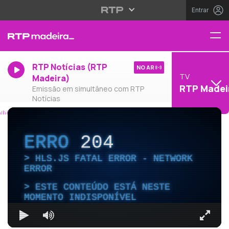
Entrar
RTP Notícias (RTP
NO AR
TV
Madeira)
RTP Madei
Emissão em simultâneo com RTP
Notícias
ERRO
204
HLS.JS FATAL ERROR - NETWORK
ERROR
ESTE CONTEÚDO ESTÁ NESTE
MOMENTO INDISPONÍVEL