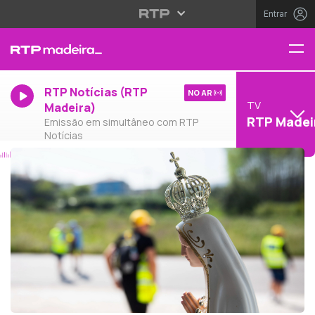
Entrar
RTP Notícias (RTP
NO AR
TV
Madeira)
RTP Madei
Emissão em simultâneo com RTP
Notícias