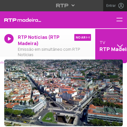
Entrar
RTP Notícias (RTP
NO AR
TV
Madeira)
RTP Madei
Emissão em simultâneo com RTP
Notícias