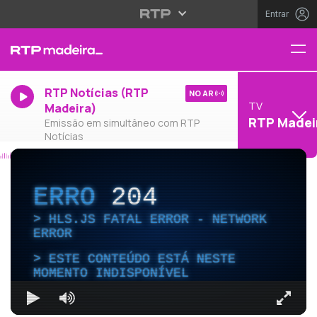
Entrar
RTP Notícias (RTP
NO AR
TV
Madeira)
RTP Madei
Emissão em simultâneo com RTP
Notícias
ERRO
204
HLS.JS FATAL ERROR - NETWORK
ERROR
ESTE CONTEÚDO ESTÁ NESTE
MOMENTO INDISPONÍVEL