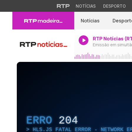
NOTÍCIAS
DESPORTO
Notícias
Desport
RTP Notícias (R
Emissão em simultâ
ERRO
204
HLS.JS FATAL ERROR - NETWORK E