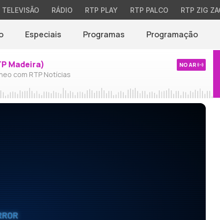
TELEVISÃO
RÁDIO
RTP PLAY
RTP PALCO
RTP ZIG ZA
o
Especiais
Programas
Programação
TP Madeira)
NO AR
neo com RTP Notícias
RROR