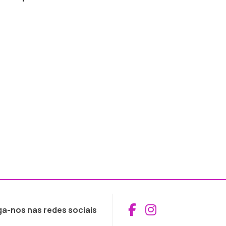
Aceder ao Fac
Aceder ao I
ga-nos nas redes sociais