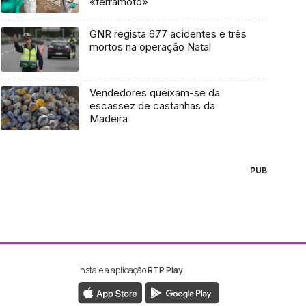
«terramoto»
GNR regista 677 acidentes e três
mortos na operação Natal
Vendedores queixam-se da
escassez de castanhas da
Madeira
PUB
Instale a aplicação
RTP Play
ebook da RTP Madeira
nstagram da RTP Madeira