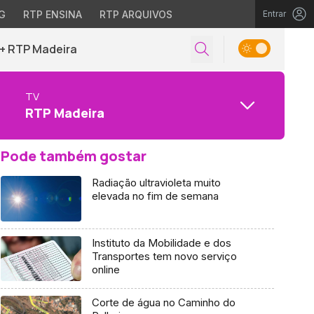
G
RTP ENSINA
RTP ARQUIVOS
Entrar
+ RTP Madeira
TV
RTP Madeira
Pode também gostar
Radiação ultravioleta muito
elevada no fim de semana
Instituto da Mobilidade e dos
Transportes tem novo serviço
online
Corte de água no Caminho do