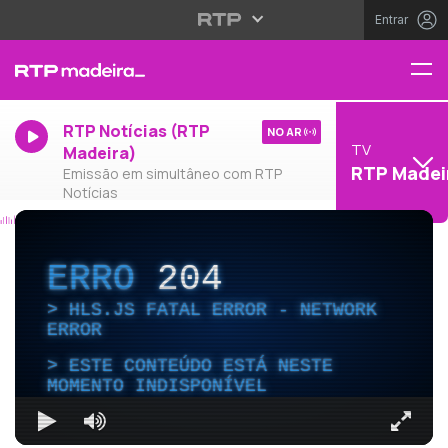
Entrar
RTP Notícias (RTP
NO AR
TV
Madeira)
RTP Madei
Emissão em simultâneo com RTP
Notícias
ERRO
204
HLS.JS FATAL ERROR - NETWORK
ERROR
ESTE CONTEÚDO ESTÁ NESTE
MOMENTO INDISPONÍVEL