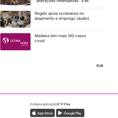
“alterações minimalistas” à lei
Região apoia ucranianos no
alojamento e emprego (áudio)
Madeira tem mais 140 casos
covid
PUB
Instale a aplicação
RTP Play
ebook da RTP Madeira
nstagram da RTP Madeira