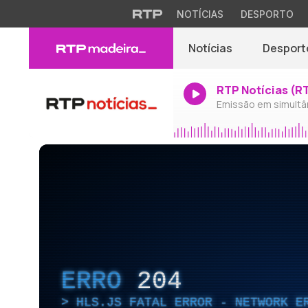
NOTÍCIAS
DESPORTO
Notícias
Desport
RTP Notícias (R
Emissão em simultâ
ERRO
204
HLS.JS FATAL ERROR - NETWORK E