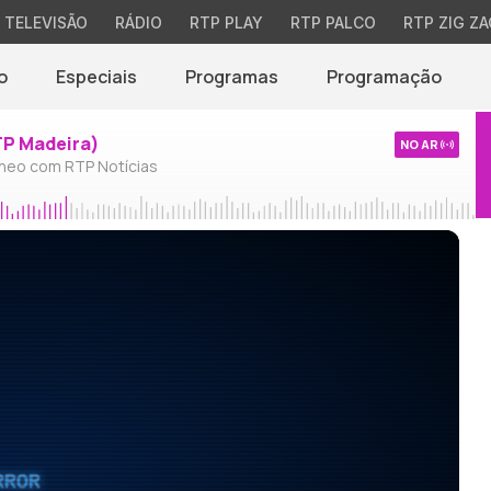
TELEVISÃO
RÁDIO
RTP PLAY
RTP PALCO
RTP ZIG ZA
o
Especiais
Programas
Programação
TP Madeira)
NO AR
neo com RTP Notícias
RROR