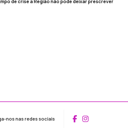
empo de crise a Região não pode deixar prescrever
Aceder ao Fac
Aceder ao I
ga-nos nas redes sociais