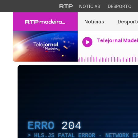
NOTÍCIAS
DESPORTO
Notícias
Desport
Telejornal Made
ERRO
204
HLS.JS FATAL ERROR - NETWORK E