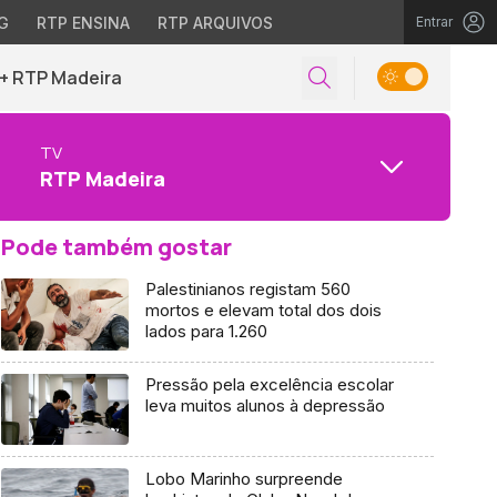
G
RTP ENSINA
RTP ARQUIVOS
Entrar
+ RTP Madeira
TV
RTP Madeira
Pode também gostar
Palestinianos registam 560
mortos e elevam total dos dois
lados para 1.260
Pressão pela excelência escolar
leva muitos alunos à depressão
Lobo Marinho surpreende