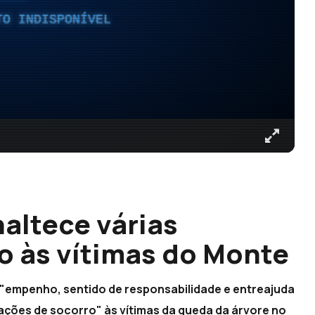
TO INDISPONÍVEL
altece várias
o às vítimas do Monte
 "empenho, sentido de responsabilidade e entreajuda
ções de socorro" às vítimas da queda da árvore no