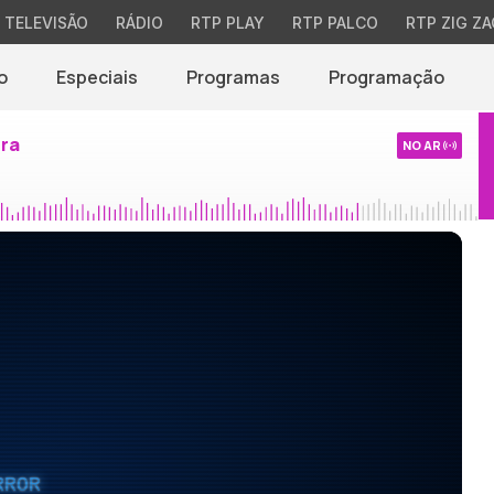
TELEVISÃO
RÁDIO
RTP PLAY
RTP PALCO
RTP ZIG ZA
o
Especiais
Programas
Programação
ira
NO AR
RROR