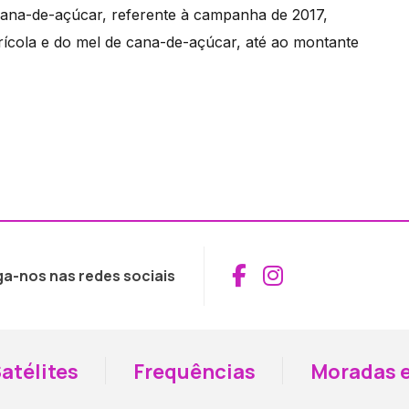
 cana-de-açúcar, referente à campanha de 2017,
grícola e do mel de cana-de-açúcar, até ao montante
Aceder ao Fac
Aceder ao I
ga-nos nas redes sociais
atélites
Frequências
Moradas e