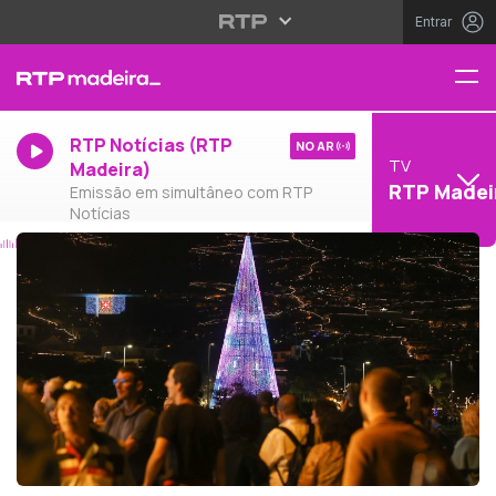
Entrar
RTP Notícias (RTP
NO AR
TV
Madeira)
RTP Madei
Emissão em simultâneo com RTP
Notícias