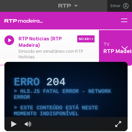
Entrar
RTP Notícias (RTP
NO AR
TV
Madeira)
RTP Madei
Emissão em simultâneo com RTP
Notícias
ERRO
204
HLS.JS FATAL ERROR - NETWORK
ERROR
ESTE CONTEÚDO ESTÁ NESTE
MOMENTO INDISPONÍVEL