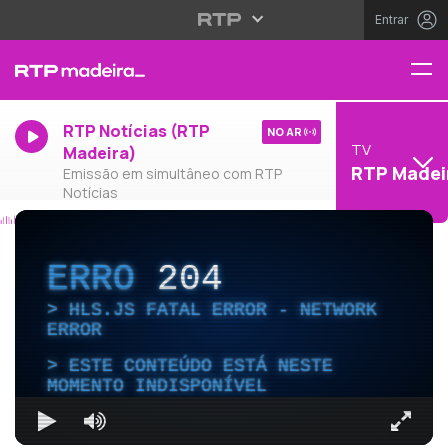
Entrar
RTP Notícias (RTP
NO AR
TV
Madeira)
RTP Madei
Emissão em simultâneo com RTP
Notícias
ERRO
204
HLS.JS FATAL ERROR - NETWORK
ERROR
ESTE CONTEÚDO ESTÁ NESTE
MOMENTO INDISPONÍVEL