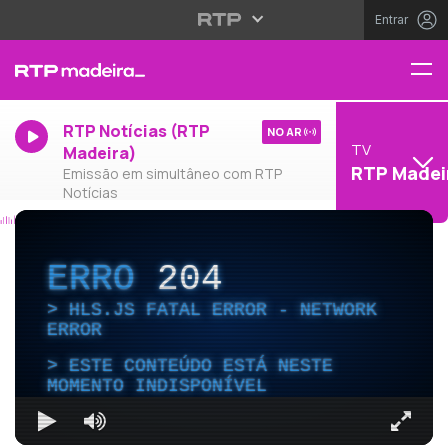
Entrar
RTP Notícias (RTP
NO AR
TV
Madeira)
RTP Madei
Emissão em simultâneo com RTP
Notícias
ERRO
204
HLS.JS FATAL ERROR - NETWORK
ERROR
ESTE CONTEÚDO ESTÁ NESTE
MOMENTO INDISPONÍVEL