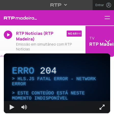
Entrar
RTP Notícias (RTP
NO AR
TV
Madeira)
RTP Madei
Emissão em simultâneo com RTP
Notícias
ERRO
204
HLS.JS FATAL ERROR - NETWORK
ERROR
ESTE CONTEÚDO ESTÁ NESTE
MOMENTO INDISPONÍVEL