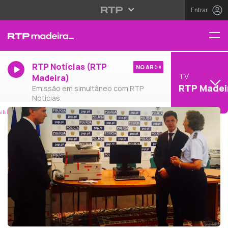
Entrar
RTP Notícias (RTP
NO AR
TV
Madeira)
RTP Madei
Emissão em simultâneo com RTP
Notícias