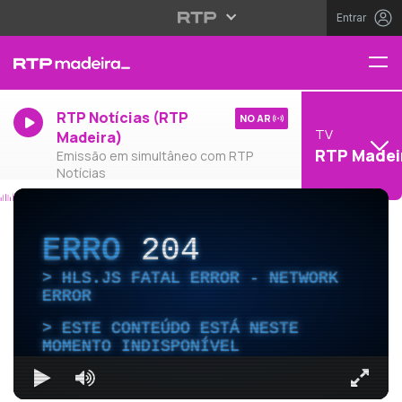
Entrar
RTP Notícias (RTP
NO AR
TV
Madeira)
RTP Madei
Emissão em simultâneo com RTP
Notícias
ERRO
204
HLS.JS FATAL ERROR - NETWORK
ERROR
ESTE CONTEÚDO ESTÁ NESTE
MOMENTO INDISPONÍVEL