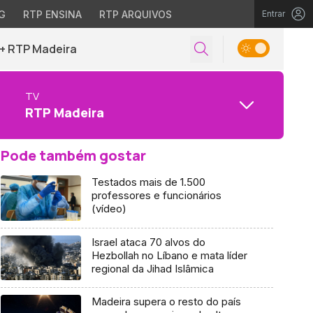
G
RTP ENSINA
RTP ARQUIVOS
Entrar
+ RTP Madeira
TV
RTP Madeira
Pode também gostar
Testados mais de 1.500
professores e funcionários
(vídeo)
Israel ataca 70 alvos do
Hezbollah no Líbano e mata líder
regional da Jihad Islâmica
Madeira supera o resto do país