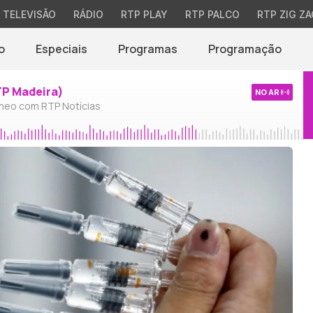
TELEVISÃO
RÁDIO
RTP PLAY
RTP PALCO
RTP ZIG ZA
o
Especiais
Programas
Programação
TP Madeira)
NO AR
neo com RTP Notícias