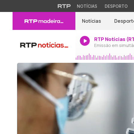
NOTÍCIAS
DESPORTO
Notícias
Desport
RTP Notícias (R
Emissão em simultâ