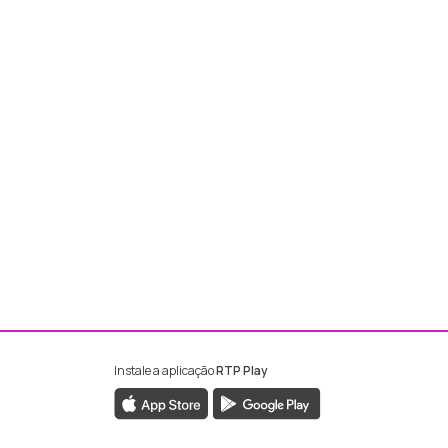
Instale a aplicação
RTP Play
ebook da RTP Madeira
nstagram da RTP Madeira