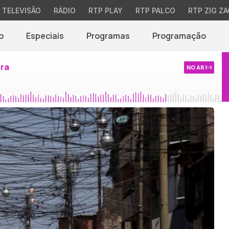
TELEVISÃO
RÁDIO
RTP PLAY
RTP PALCO
RTP ZIG ZA
o
Especiais
Programas
Programação
ira
NO AR