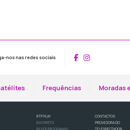
Aceder ao Fac
Aceder ao I
ga-nos nas redes sociais
atélites
Frequências
Moradas e
RTP PLAY
CONTACTOS
EM DIRETO
PROVEDORA DO
REVER PROGRAMAS
TELESPECTADOR