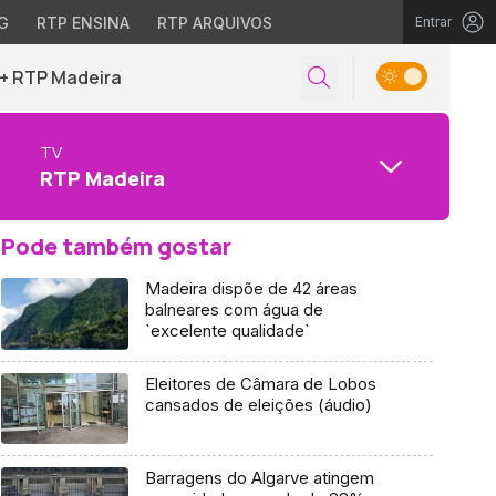
G
RTP ENSINA
RTP ARQUIVOS
Entrar
+ RTP Madeira
TV
RTP Madeira
Pode também gostar
Madeira dispõe de 42 áreas
balneares com água de
`excelente qualidade`
Eleitores de Câmara de Lobos
cansados de eleições (áudio)
Barragens do Algarve atingem