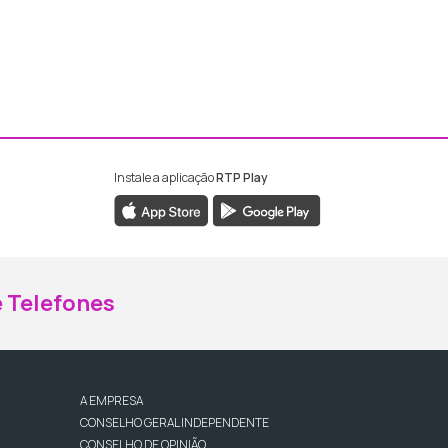
Instale a aplicação
RTP Play
ebook da RTP Madeira
nstagram da RTP Madeira
 Telefones
A EMPRESA
CONSELHO GERAL INDEPENDENTE
CONSELHO DE OPINIÃO