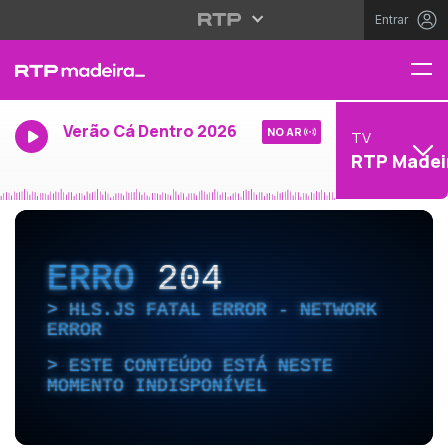
Entrar
Verão Cá Dentro 2026
NO AR
TV
RTP Madei
ERRO
204
HLS.JS FATAL ERROR - NETWORK
ERROR
ESTE CONTEÚDO ESTÁ NESTE
MOMENTO INDISPONÍVEL