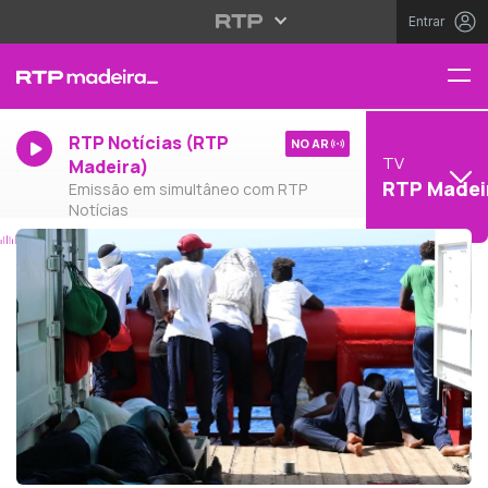
Entrar
RTP Notícias (RTP
NO AR
TV
Madeira)
RTP Madei
Emissão em simultâneo com RTP
Notícias