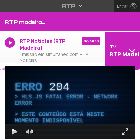
Entrar
RTP Notícias (RTP
NO AR
TV
Madeira)
RTP Madei
Emissão em simultâneo com RTP
Notícias
ERRO
204
HLS.JS FATAL ERROR - NETWORK
ERROR
ESTE CONTEÚDO ESTÁ NESTE
MOMENTO INDISPONÍVEL