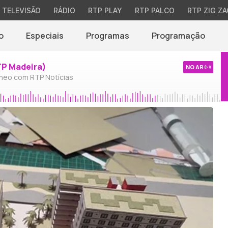
TELEVISÃO
RÁDIO
RTP PLAY
RTP PALCO
RTP ZIG ZA
o
Especiais
Programas
Programação
TP Madeira)
NO AR
neo com RTP Notícias