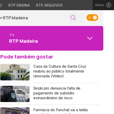
G
RTP ENSINA
RTP ARQUIVOS
Entrar
+ RTP Madeira
TV
RTP Madeira
Pode também gostar
Casa da Cultura de Santa Cruz
reabriu ao público totalmente
renovada (Vídeo)
Sindicato denuncia falta de
pagamento de subsídio
extraordinário de risco
Farmácia do Funchal vai a leilão