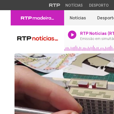
NOTÍCIAS
DESPORTO
Notícias
Desport
RTP Notícias (R
Emissão em simultâ