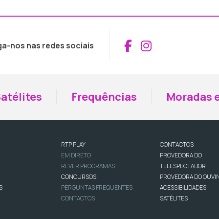
Aceder ao Fac
Aceder ao I
ga-nos nas redes sociais
atélites
Frequências
Moradas e
RTP PLAY
CONTACTOS
EM DIRETO
PROVEDORA DO
REVER PROGRAMAS
TELESPECTADOR
CONCURSOS
PROVEDORA DO OUVI
S
PERGUNTAS FREQUENTES
ACESSIBILIDADES
CONTACTOS
SATÉLITES