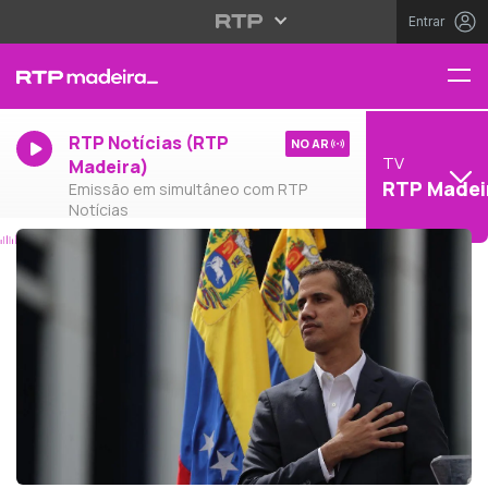
Entrar
RTP Notícias (RTP
NO AR
TV
Madeira)
RTP Madei
Emissão em simultâneo com RTP
Notícias