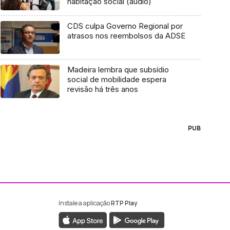
habitação social (áudio)
CDS culpa Governo Regional por
atrasos nos reembolsos da ADSE
Madeira lembra que subsídio
social de mobilidade espera
revisão há três anos
PUB
Instale a aplicação
RTP Play
ebook da RTP Madeira
nstagram da RTP Madeira