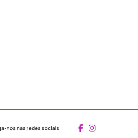
Aceder ao Fac
Aceder ao I
ga-nos nas redes sociais