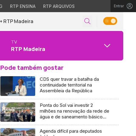
G
RTP ENSINA
RTP ARQUIVOS
Entrar
+ RTP Madeira
TV
RTP Madeira
Pode também gostar
CDS quer travar a batalha da
continuidade territorial na
Assembleia da República
Ponta do Sol vai investir 2
milhões na renovação da rede de
água e de saneamento básico
(vídeo)
Agenda difícil para deputados