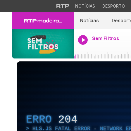
NOTÍCIAS
DESPORTO
Notícias
Desport
Sem Filtros
ERRO
204
HLS.JS FATAL ERROR - NETWORK E