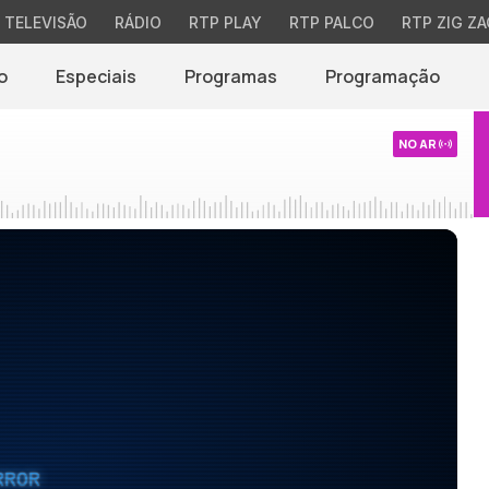
TELEVISÃO
RÁDIO
RTP PLAY
RTP PALCO
RTP ZIG ZA
o
Especiais
Programas
Programação
NO AR
RROR