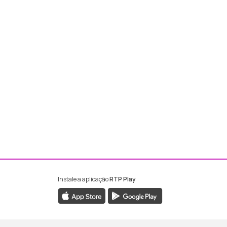
Instale a aplicação
RTP Play
ebook da RTP Madeira
nstagram da RTP Madeira