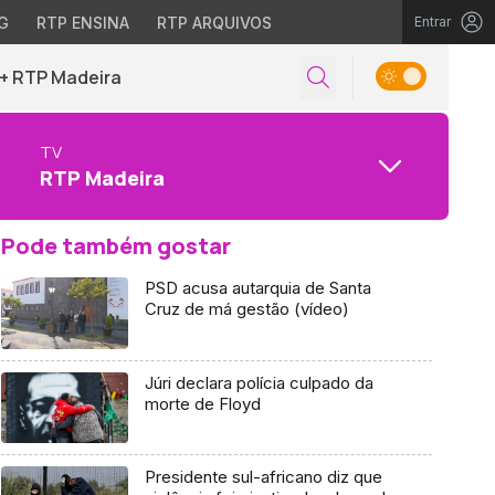
G
RTP ENSINA
RTP ARQUIVOS
Entrar
+ RTP Madeira
TV
RTP Madeira
Pode também gostar
PSD acusa autarquia de Santa
Cruz de má gestão (vídeo)
Júri declara polícia culpado da
morte de Floyd
Presidente sul-africano diz que