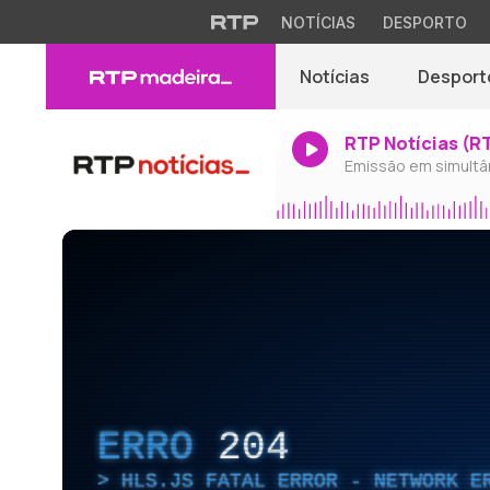
NOTÍCIAS
DESPORTO
Notícias
Desport
RTP Notícias (R
Emissão em simultâ
ERRO
204
HLS.JS FATAL ERROR - NETWORK E