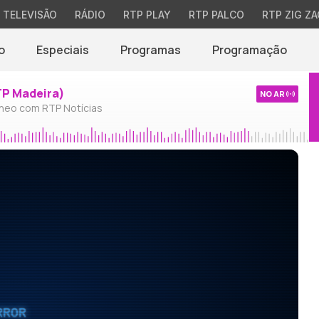
TELEVISÃO
RÁDIO
RTP PLAY
RTP PALCO
RTP ZIG ZA
o
Especiais
Programas
Programação
TP Madeira)
NO AR
neo com RTP Notícias
RROR