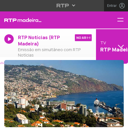
Entrar
RTP Notícias (RTP
NO AR
TV
Madeira)
RTP Madei
Emissão em simultâneo com RTP
Notícias