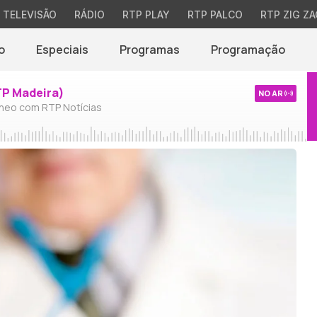
TELEVISÃO
RÁDIO
RTP PLAY
RTP PALCO
RTP ZIG ZA
o
Especiais
Programas
Programação
TP Madeira)
NO AR
neo com RTP Notícias