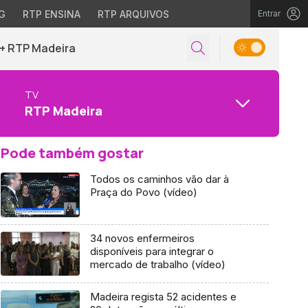
G
RTP ENSINA
RTP ARQUIVOS
Entrar
+ RTP Madeira
TV
RTP Madeira
Pode também gostar
Todos os caminhos vão dar à
Praça do Povo (vídeo)
34 novos enfermeiros
disponíveis para integrar o
mercado de trabalho (vídeo)
Madeira regista 52 acidentes e