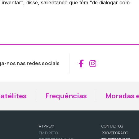
 inventar", disse, salientando que têm "de dialogar com
Aceder ao Fac
Aceder ao I
ga-nos nas redes sociais
atélites
Frequências
Moradas e
RTP PLAY
CONTACTOS
EM DIRETO
PROVEDORA DO