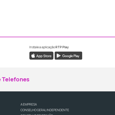
Instale a aplicação
RTP Play
ebook da RTP Madeira
nstagram da RTP Madeira
 Telefones
A EMPRESA
CONSELHO GERAL INDEPENDENTE