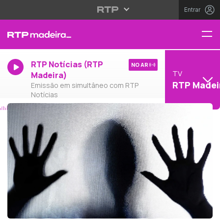
Entrar
RTP Notícias (RTP
NO AR
TV
Madeira)
RTP Madei
Emissão em simultâneo com RTP
Notícias