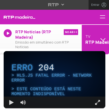
Entrar
RTP Notícias (RTP
NO AR
TV
Madeira)
RTP Madei
Emissão em simultâneo com RTP
Notícias
ERRO
204
HLS.JS FATAL ERROR - NETWORK
ERROR
ESTE CONTEÚDO ESTÁ NESTE
MOMENTO INDISPONÍVEL