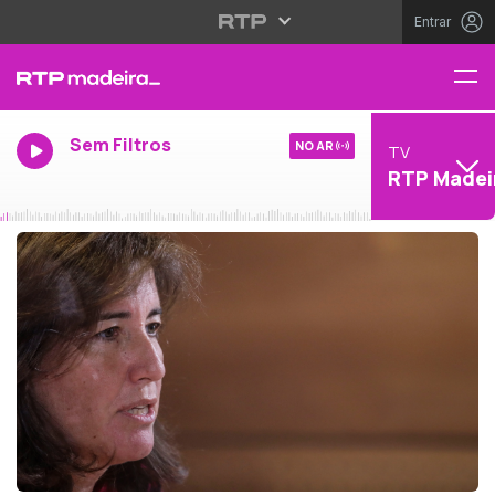
Entrar
Sem Filtros
NO AR
TV
RTP Madei