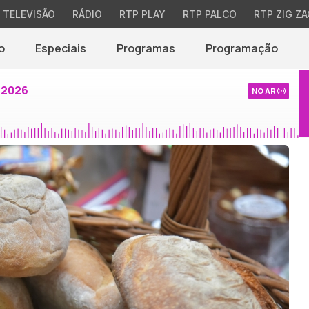
TELEVISÃO
RÁDIO
RTP PLAY
RTP PALCO
RTP ZIG ZA
o
Especiais
Programas
Programação
 2026
NO AR