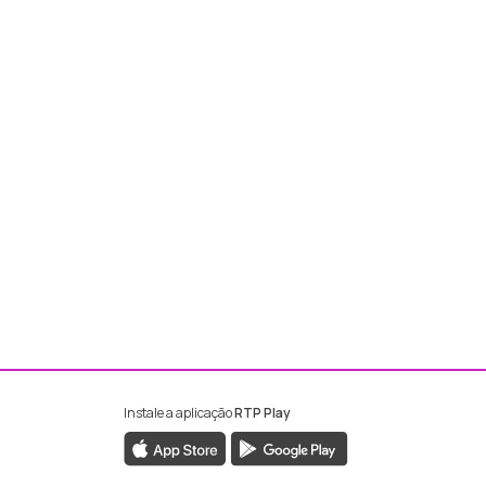
Instale a aplicação
RTP Play
ebook da RTP Madeira
nstagram da RTP Madeira