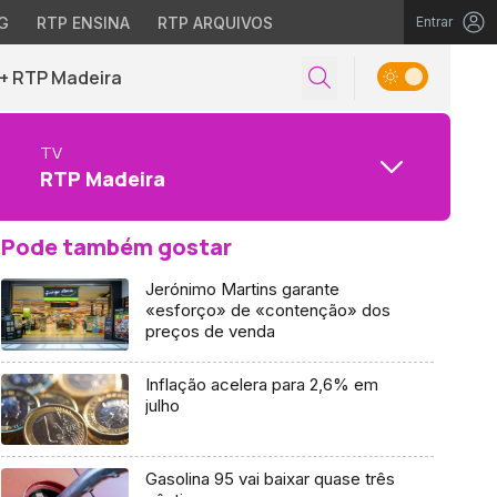
G
RTP ENSINA
RTP ARQUIVOS
Entrar
+ RTP Madeira
TV
RTP Madeira
Pode também gostar
Jerónimo Martins garante
«esforço» de «contenção» dos
preços de venda
Inflação acelera para 2,6% em
julho
Gasolina 95 vai baixar quase três