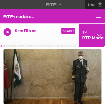
Entrar
Sem Filtros
NO AR
TV
RTP Madei