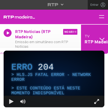
Entrar
RTP Notícias (RTP
NO AR
TV
Madeira)
RTP Madei
Emissão em simultâneo com RTP
Notícias
ERRO
204
HLS.JS FATAL ERROR - NETWORK
ERROR
ESTE CONTEÚDO ESTÁ NESTE
MOMENTO INDISPONÍVEL