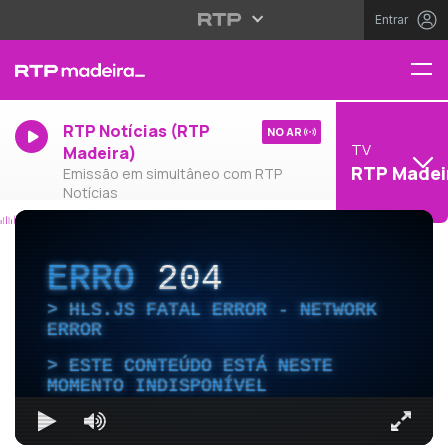
Entrar
RTP Notícias (RTP
NO AR
TV
Madeira)
RTP Madei
Emissão em simultâneo com RTP
Notícias
ERRO
204
HLS.JS FATAL ERROR - NETWORK
ERROR
ESTE CONTEÚDO ESTÁ NESTE
MOMENTO INDISPONÍVEL