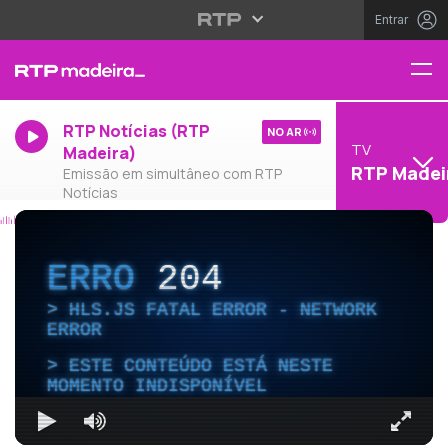
Entrar
RTP Notícias (RTP
NO AR
TV
Madeira)
RTP Madei
Emissão em simultâneo com RTP
Notícias
ERRO
204
HLS.JS FATAL ERROR - NETWORK
ERROR
ESTE CONTEÚDO ESTÁ NESTE
MOMENTO INDISPONÍVEL