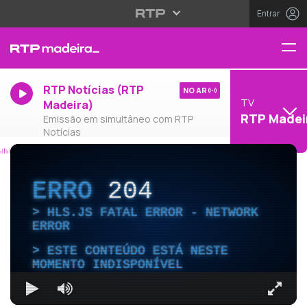
Entrar
RTP Notícias (RTP
NO AR
TV
Madeira)
RTP Madei
Emissão em simultâneo com RTP
Notícias
ERRO
204
HLS.JS FATAL ERROR - NETWORK
ERROR
ESTE CONTEÚDO ESTÁ NESTE
MOMENTO INDISPONÍVEL