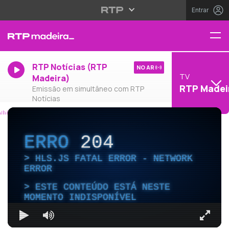
Entrar
RTP Notícias (RTP
NO AR
TV
Madeira)
RTP Madei
Emissão em simultâneo com RTP
Notícias
ERRO
204
HLS.JS FATAL ERROR - NETWORK
ERROR
ESTE CONTEÚDO ESTÁ NESTE
MOMENTO INDISPONÍVEL