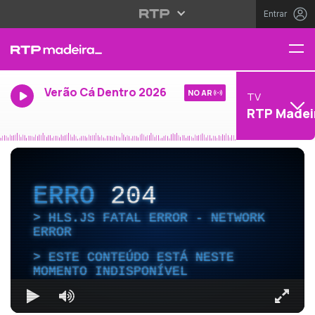
Entrar
Verão Cá Dentro 2026
NO AR
TV
RTP Madei
ERRO
204
HLS.JS FATAL ERROR - NETWORK
ERROR
ESTE CONTEÚDO ESTÁ NESTE
MOMENTO INDISPONÍVEL