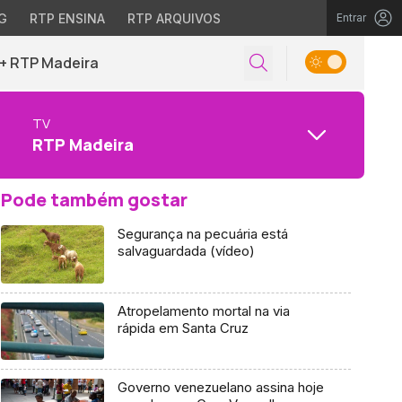
G
RTP ENSINA
RTP ARQUIVOS
Entrar
+ RTP Madeira
TV
RTP Madeira
Pode também gostar
Segurança na pecuária está
salvaguardada (vídeo)
Atropelamento mortal na via
rápida em Santa Cruz
Governo venezuelano assina hoje