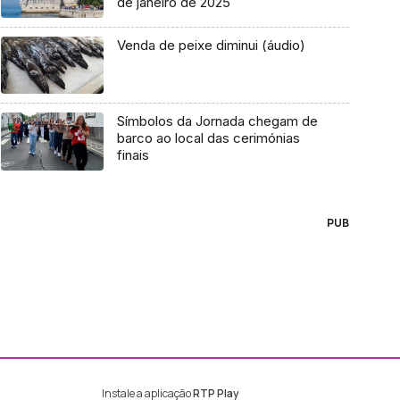
de janeiro de 2025
Venda de peixe diminui (áudio)
Símbolos da Jornada chegam de
barco ao local das cerimónias
finais
PUB
Instale a aplicação
RTP Play