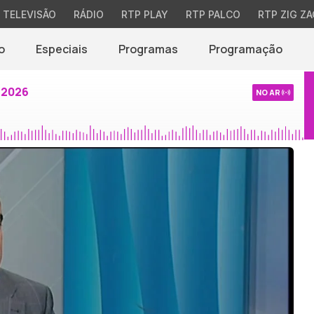
TELEVISÃO
RÁDIO
RTP PLAY
RTP PALCO
RTP ZIG ZA
o
Especiais
Programas
Programação
 2026
NO AR