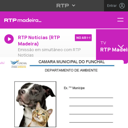
Entrar
RTP Notícias (RTP
NO AR
TV
Madeira)
RTP Madei
Emissão em simultâneo com RTP
Notícias