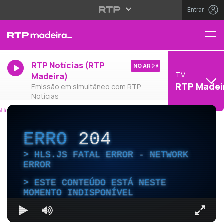
Entrar
RTP Notícias (RTP
NO AR
TV
Madeira)
RTP Madei
Emissão em simultâneo com RTP
Notícias
ERRO
204
HLS.JS FATAL ERROR - NETWORK
ERROR
ESTE CONTEÚDO ESTÁ NESTE
MOMENTO INDISPONÍVEL