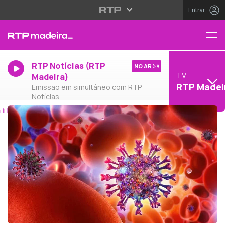
Entrar
RTP Notícias (RTP
NO AR
TV
Madeira)
RTP Madei
Emissão em simultâneo com RTP
Notícias