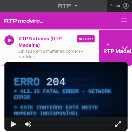
Entrar
RTP Notícias (RTP
NO AR
TV
Madeira)
RTP Madei
Emissão em simultâneo com RTP
Notícias
ERRO
204
HLS.JS FATAL ERROR - NETWORK
ERROR
ESTE CONTEÚDO ESTÁ NESTE
MOMENTO INDISPONÍVEL