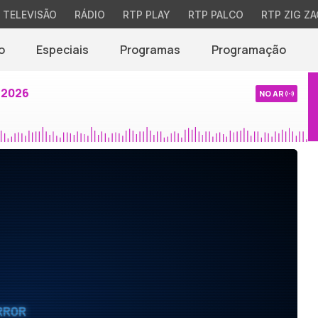
TELEVISÃO
RÁDIO
RTP PLAY
RTP PALCO
RTP ZIG ZA
o
Especiais
Programas
Programação
 2026
NO AR
RROR