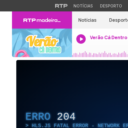
NOTÍCIAS
DESPORTO
Notícias
Desport
Verão Cá Dentro
ERRO
204
HLS.JS FATAL ERROR - NETWORK E