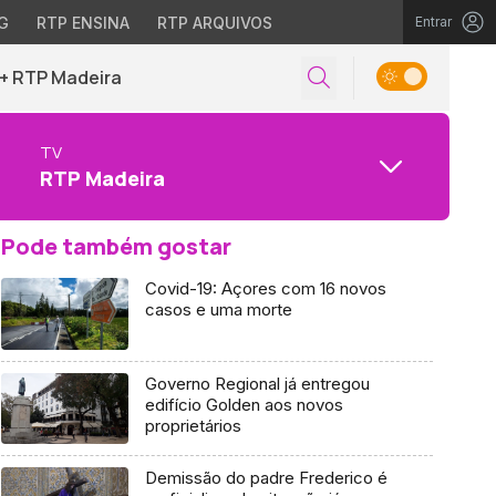
G
RTP ENSINA
RTP ARQUIVOS
Entrar
+ RTP Madeira
TV
RTP Madeira
Pode também gostar
Covid-19: Açores com 16 novos
casos e uma morte
Governo Regional já entregou
edifício Golden aos novos
proprietários
Demissão do padre Frederico é