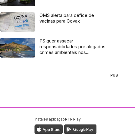
OMS alerta para défice de
vacinas para Covax
PS quer assacar
responsabilidades por alegados
crimes ambientais nos
Socorridos e na Praia de São
Roque (Áudio)
PUB
Instale a aplicação
RTP Play
ebook da RTP Madeira
nstagram da RTP Madeira