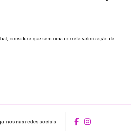
al, considera que sem uma correta valorização da
Aceder ao Fac
Aceder ao I
ga-nos nas redes sociais