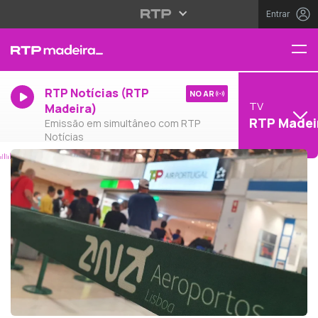
Entrar
RTP Notícias (RTP
NO AR
TV
Madeira)
RTP Madei
Emissão em simultâneo com RTP
Notícias