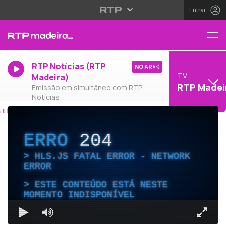
Entrar
RTP Notícias (RTP
NO AR
TV
Madeira)
RTP Madei
Emissão em simultâneo com RTP
Notícias
ERRO
204
HLS.JS FATAL ERROR - NETWORK
ERROR
ESTE CONTEÚDO ESTÁ NESTE
MOMENTO INDISPONÍVEL